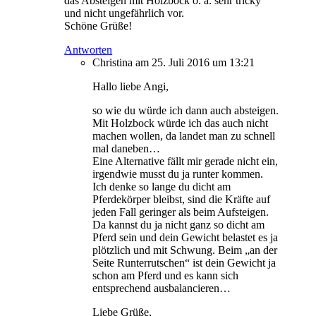
das Absteigen mit Holzbock o. ä. sehr tricky
und nicht ungefährlich vor.
Schöne Grüße!
Antworten
Christina
am 25. Juli 2016 um 13:21
Hallo liebe Angi,
so wie du würde ich dann auch absteigen.
Mit Holzbock würde ich das auch nicht
machen wollen, da landet man zu schnell
mal daneben…
Eine Alternative fällt mir gerade nicht ein,
irgendwie musst du ja runter kommen.
Ich denke so lange du dicht am
Pferdekörper bleibst, sind die Kräfte auf
jeden Fall geringer als beim Aufsteigen.
Da kannst du ja nicht ganz so dicht am
Pferd sein und dein Gewicht belastet es ja
plötzlich und mit Schwung. Beim „an der
Seite Runterrutschen“ ist dein Gewicht ja
schon am Pferd und es kann sich
entsprechend ausbalancieren…
Liebe Grüße,