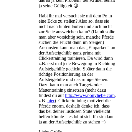
das ist ja kein Problem, der Artikel behält
ja seine Gültigkeit 😉
Habt ihr mal versucht sie mit dem Po in
eine Ecke zu stellen? Also so, dass sie
nicht nach hinten laufen und auch nicht
zur Seite ausweichen kann? (Damit sollte
man aber vorsichtig sein, manche Pferde
suchen die Flucht dann im Steigen)
Ansonsten kann man das „Einparken“ an
der Aufsteigehilfe ganz prima mit
Clickertraining trainieren. Da wird dann
z.B. erst mal jede Bewegung in Richtung
Aufsteigehilfe geclickt. Später dann die
richtige Positionierung an der
Aufsteigehilfe und das ruhige Stehen.
Dazu kann man auch Target- oder
Mattentraining einsetzen (mehr dazu
findest du auf
http://www.ponyliebe.com
,
z.B.
hier
). Clickertraining motiviert die
Pferde enorm, deshalb denke ich, dass
das bei deiner lustlosen Stute vielleicht
helfen könnte – es lohnt sich für sie dann
ja an der Aufsteigehilfe zu stehen =)
Liebe Grüße,