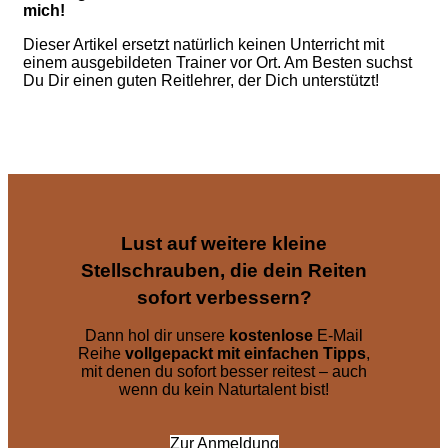
mich!
Dieser Artikel ersetzt natürlich keinen Unterricht mit
einem ausgebildeten Trainer vor Ort. Am Besten suchst
Du Dir einen guten Reitlehrer, der Dich unterstützt!
Lust auf weitere kleine
Stellschrauben, die dein Reiten
sofort verbessern?
Dann hol dir unsere
kostenlose
E-Mail
Reihe
vollgepackt mit einfachen Tipps
,
mit denen du sofort besser reitest – auch
wenn du kein Naturtalent bist!
Zur Anmeldung