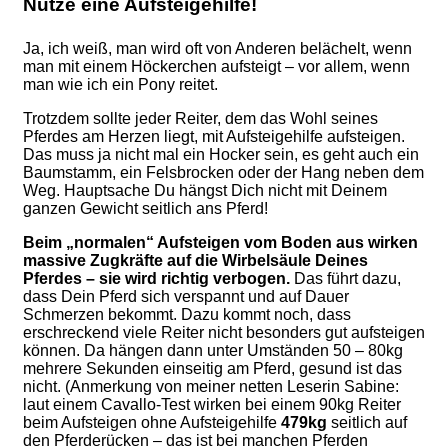
Nutze eine Aufsteigehilfe!
Ja, ich weiß, man wird oft von Anderen belächelt, wenn
man mit einem Höckerchen aufsteigt – vor allem, wenn
man wie ich ein Pony reitet.
Trotzdem sollte jeder Reiter, dem das Wohl seines
Pferdes am Herzen liegt, mit Aufsteigehilfe aufsteigen.
Das muss ja nicht mal ein Hocker sein, es geht auch ein
Baumstamm, ein Felsbrocken oder der Hang neben dem
Weg. Hauptsache Du hängst Dich nicht mit Deinem
ganzen Gewicht seitlich ans Pferd!
Beim „normalen“ Aufsteigen vom Boden aus wirken
massive Zugkräfte auf die Wirbelsäule Deines
Pferdes – sie wird richtig verbogen.
Das führt dazu,
dass Dein Pferd sich verspannt und auf Dauer
Schmerzen bekommt. Dazu kommt noch, dass
erschreckend viele Reiter nicht besonders gut aufsteigen
können. Da hängen dann unter Umständen 50 – 80kg
mehrere Sekunden einseitig am Pferd, gesund ist das
nicht. (Anmerkung von meiner netten Leserin Sabine:
laut einem Cavallo-Test wirken bei einem 90kg Reiter
beim Aufsteigen ohne Aufsteigehilfe
479kg
seitlich auf
den Pferderücken – das ist bei manchen Pferden