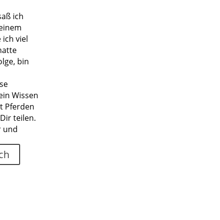
saß ich
 einem
ich viel
hatte
lge, bin
ese
ein Wissen
it Pferden
Dir teilen.
r und
ch