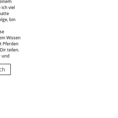
 einem
ich viel
hatte
lge, bin
ese
ein Wissen
it Pferden
Dir teilen.
r und
ch