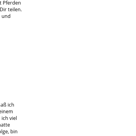
it Pferden
ir teilen.
r und
saß ich
 einem
ich viel
hatte
lge, bin