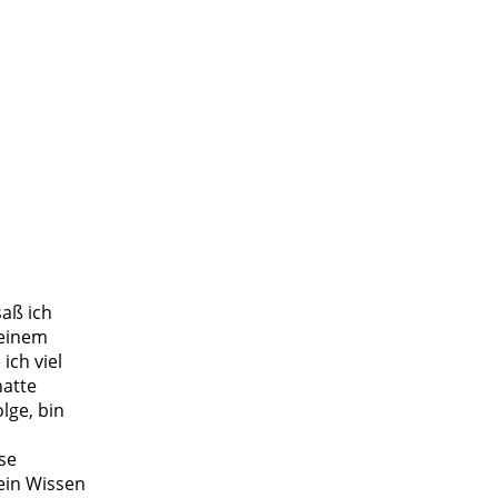
saß ich
 einem
ich viel
hatte
lge, bin
ese
ein Wissen